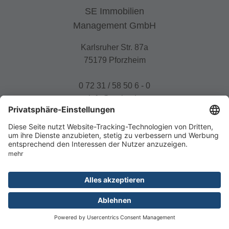
SE Immobilien
Management GmbH
Karlsruher Str. 87a
75179 Pforzheim
0 72 31 / 58 50 6 - 0
info@se-im.de
fab
fa-
fab
facebook-
fa-
square
instagram